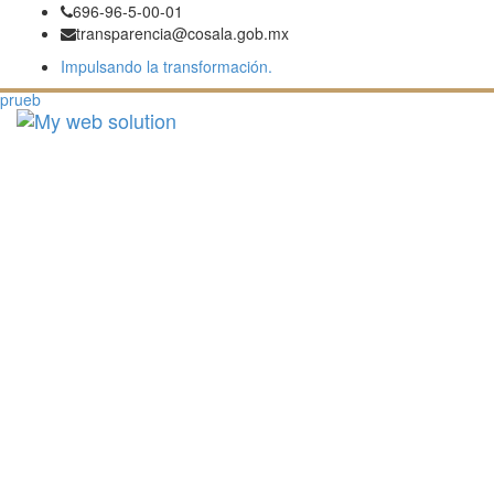
696-96-5-00-01
transparencia@cosala.gob.mx
Impulsando la transformación.
prueb
Toggl
navig